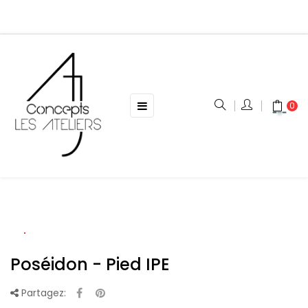
Basculer
☰
0
la
navigation
Poséidon - Pied IPE
Partagez: